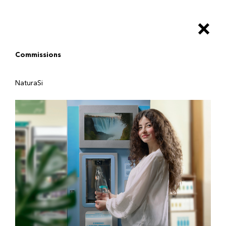
Salta
al
×
contenuto
principale
Commissions
NaturaSi